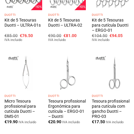
DUOTTI
DUOTTI
DUOTTI
Kit de 5 Tesouras
Kit de 5 Tesouras
Kit de 5 Tesouras
Duotti – ULTRA-01s
Duotti – ULTRA-02
para cutícula Duotti
– ERGO-01
O
O
O
O
O
O
€
85.00
€
76.50
€
90.00
€
81.00
€
104.50
€
94.05
preço
preço
preço
preço
preço
preço
IVA incluido
IVA incluido
IVA incluido
original
atual
original
atual
original
atual
era:
é:
era:
é:
era:
é:
€85.00.
€76.50.
€90.00.
€81.00.
€104.50.
€94.0
DUOTTI
DUOTTI
DUOTTI
Micro Tesoura
Tesoura profissional
Tesoura profissional
profissional para
Ergonómica para
para cutícula com
cutícula Duotti –
cutícula – ERGO-01
gancho Duotti –
DMS-01
– Duotti
PRO-03
€
19.90
€
20.90
€
17.50
IVA incluido
IVA incluido
IVA incluido