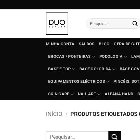
Skip
to
content
Pesquisar
por:
MINHA CONTA
SALDOS
BLOG
CERA DE CU
BROCAS / PONTEIRAS
PODOLOGIA
LAM
BASE E TOP
BASE COLORIDA
BASE COV
EQUIPAMENTOS ELÉCTRICOS
PINCÉIS, DO
SKIN CARE
NAIL ART
ALEANA HAND
INÍCIO
/
PRODUTOS ETIQUETADOS 
Pesquisar