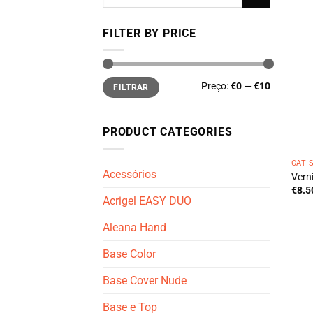
por:
FILTER BY PRICE
Preço
Preço
Preço:
€0
—
€10
FILTRAR
mínimo
máximo
PRODUCT CATEGORIES
CAT 
Acessórios
Verni
€
8.5
Acrigel EASY DUO
Aleana Hand
Base Color
Base Cover Nude
Base e Top