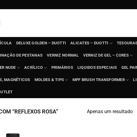
TÍCULA
DELUXE GOLDEN – DUOTTI
ALICATES – DUOTTI
TESOURAS
INAÇÃO DE PESTANAS
VERNIZ NORMAL
VERNIZ DE GEL – CORES
ER NUDE
ACRÍLICO
PRIMÁRIOS
LIQUIDOS ESPECIAIS
GEL PAI
TS, MAGNÉTICOS
MOLDES & TIPS
MPF BRUSH TRANSFORMER
L
OUTLET
COM “REFLEXOS ROSA”
Apenas um resultado