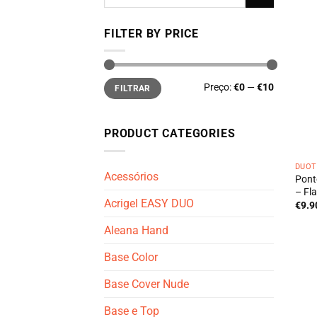
por:
FILTER BY PRICE
Preço
Preço
Preço:
€0
—
€10
FILTRAR
mínimo
máximo
PRODUCT CATEGORIES
DUOT
Acessórios
Pont
– Fl
Acrigel EASY DUO
€
9.9
Aleana Hand
Base Color
Base Cover Nude
Base e Top