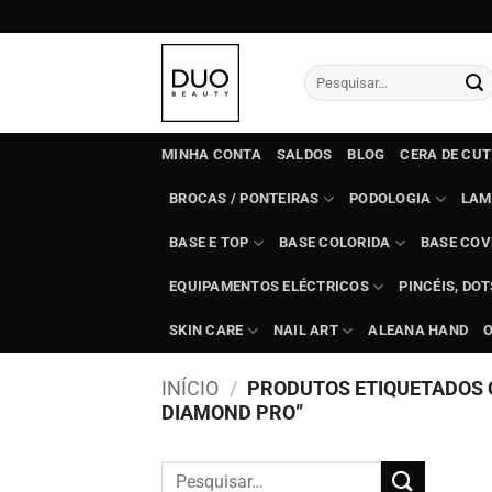
Skip
to
content
Pesquisar
por:
MINHA CONTA
SALDOS
BLOG
CERA DE CU
BROCAS / PONTEIRAS
PODOLOGIA
LAM
BASE E TOP
BASE COLORIDA
BASE COV
EQUIPAMENTOS ELÉCTRICOS
PINCÉIS, DO
SKIN CARE
NAIL ART
ALEANA HAND
INÍCIO
/
PRODUTOS ETIQUETADOS 
DIAMOND PRO”
Pesquisar