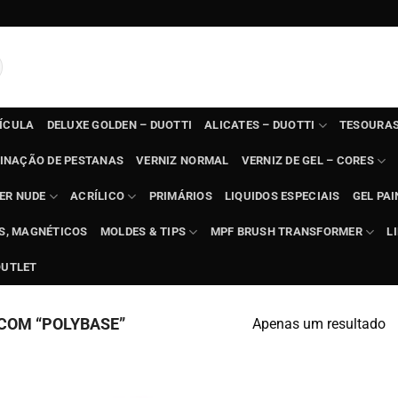
TÍCULA
DELUXE GOLDEN – DUOTTI
ALICATES – DUOTTI
TESOURAS
INAÇÃO DE PESTANAS
VERNIZ NORMAL
VERNIZ DE GEL – CORES
ER NUDE
ACRÍLICO
PRIMÁRIOS
LIQUIDOS ESPECIAIS
GEL PAI
TS, MAGNÉTICOS
MOLDES & TIPS
MPF BRUSH TRANSFORMER
L
OUTLET
COM “POLYBASE”
Apenas um resultado