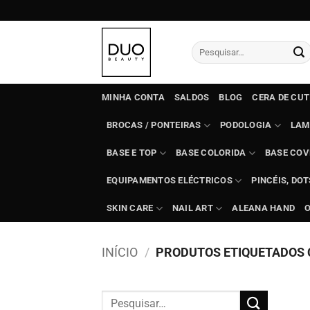
Skip
to
content
Pesquisar
por:
MINHA CONTA
SALDOS
BLOG
CERA DE CU
BROCAS / PONTEIRAS
PODOLOGIA
LAM
BASE E TOP
BASE COLORIDA
BASE COV
EQUIPAMENTOS ELÉCTRICOS
PINCÉIS, DO
SKIN CARE
NAIL ART
ALEANA HAND
INÍCIO
/
PRODUTOS ETIQUETADOS 
Pesquisar