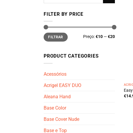
por:
FILTER BY PRICE
Preço
Preço
Preço:
€10
—
€20
FILTRAR
mínimo
máximo
PRODUCT CATEGORIES
Acessórios
Acrigel EASY DUO
ACRI
Easy
€
14.
Aleana Hand
Base Color
Base Cover Nude
Base e Top