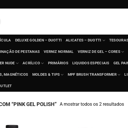
TÍCULA
DELUXE GOLDEN – DUOTTI
ALICATES – DUOTTI
TESOURAS
INAÇÃO DE PESTANAS
VERNIZ NORMAL
VERNIZ DE GEL – CORES
ER NUDE
ACRÍLICO
PRIMÁRIOS
LIQUIDOS ESPECIAIS
GEL PAI
TS, MAGNÉTICOS
MOLDES & TIPS
MPF BRUSH TRANSFORMER
L
OUTLET
OM “PINK GEL POLISH”
A mostrar todos os 2 resultados