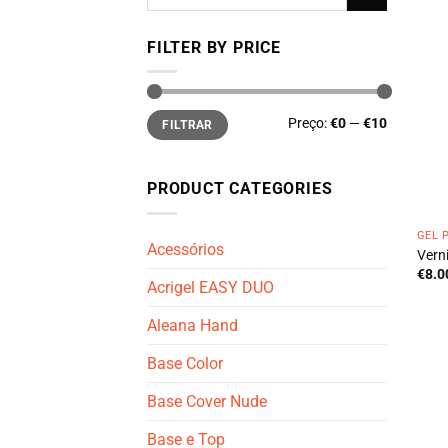
por:
FILTER BY PRICE
Preço
Preço
Preço:
€0
—
€10
FILTRAR
mínimo
máximo
PRODUCT CATEGORIES
GEL 
Acessórios
Verni
€
8.0
Acrigel EASY DUO
Aleana Hand
Base Color
Base Cover Nude
Base e Top