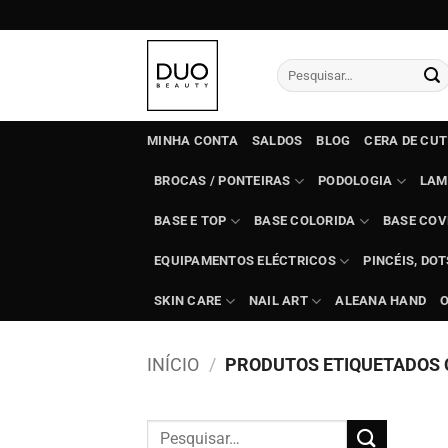
Skip
to
content
Pesquisar
por:
MINHA CONTA
SALDOS
BLOG
CERA DE CU
BROCAS / PONTEIRAS
PODOLOGIA
LAM
BASE E TOP
BASE COLORIDA
BASE COV
EQUIPAMENTOS ELÉCTRICOS
PINCÉIS, DO
SKIN CARE
NAIL ART
ALEANA HAND
INÍCIO
/
PRODUTOS ETIQUETADOS C
Pesquisar