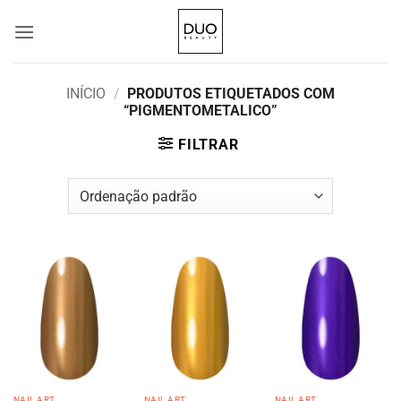
Skip
to
content
INÍCIO
/
PRODUTOS ETIQUETADOS COM
“PIGMENTOMETALICO”
FILTRAR
NAIL ART
NAIL ART
NAIL ART