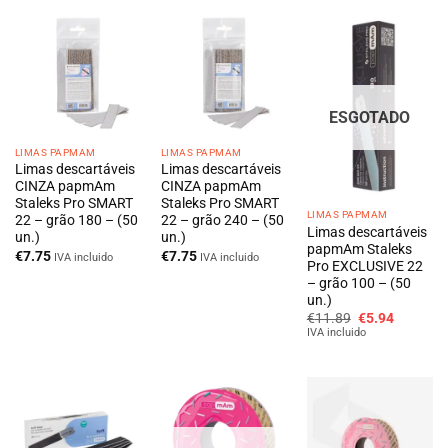
ESGOTADO
LIMAS PAPMAM
LIMAS PAPMAM
Limas descartáveis
Limas descartáveis
CINZA papmAm
CINZA papmAm
Staleks Pro SMART
Staleks Pro SMART
LIMAS PAPMAM
22 – grão 180 – (50
22 – grão 240 – (50
Limas descartáveis
un.)
un.)
papmAm Staleks
€
7.75
€
7.75
IVA incluido
IVA incluido
Pro EXCLUSIVE 22
– grão 100 – (50
un.)
O
O
€
11.89
€
5.94
preço
preço
IVA incluido
original
atual
era:
é:
€11.89.
€5.94.