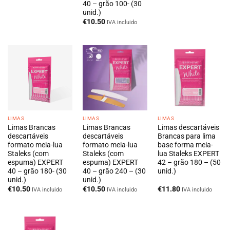
40 – grão 100- (30
unid.)
€
10.50
IVA incluido
LIMAS
LIMAS
LIMAS
Limas Brancas
Limas Brancas
Limas descartáveis
descartáveis
descartáveis
Brancas para lima
formato meia-lua
formato meia-lua
base forma meia-
Staleks (com
Staleks (com
lua Staleks EXPERT
espuma) EXPERT
espuma) EXPERT
42 – grão 180 – (50
40 – grão 180- (30
40 – grão 240 – (30
unid.)
unid.)
unid.)
€
10.50
€
10.50
€
11.80
IVA incluido
IVA incluido
IVA incluido