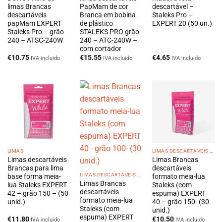
limas Brancas
PapMam de cor
descartável –
descartáveis
Branca em bobina
Staleks Pro –
papMam EXPERT
de plástico
EXPERT 20 (50 un.)
Staleks Pro – grão
STALEKS PRO grão
240 – ATSC-240W
240 – ATC-240W –
com cortador
€
10.75
€
15.55
€
4.65
IVA incluido
IVA incluido
IVA incluido
LIMAS
LIMAS DESCARTÁVEIS EM CAIXA
Limas descartáveis
Limas Brancas
Brancas para lima
descartáveis
LIMAS DESCARTÁVEIS EM CAIXA
base forma meia-
formato meia-lua
Limas Brancas
lua Staleks EXPERT
Staleks (com
descartáveis
42 – grão 150 – (50
espuma) EXPERT
formato meia-lua
unid.)
40 – grão 150- (30
Staleks (com
unid.)
espuma) EXPERT
€
11.80
€
10.50
IVA incluido
IVA incluido