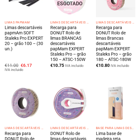
ESGOTADO
LIMAS PAPMAM
LIMAS DESCARTÁVEIS DONUT
LIMAS DESCARTÁVEIS DONUT
Limas descartáveis
Recarga para
Recarga para
papmAm SOFT
DONUT Rolo de
DONUT Rolo de
Staleks Pro EXPERT
limas BRANCAS
limas Brancas
20 – grão 100 – (30
descartáveis
descartáveis
un.)
papMam EXPERT
papMam EXPERT
Staleks Pro – grão
Staleks Pro – grão
150 – ATSC-150W
180 – ATSC-180W
O
O
€
11.00
€
6.17
€
10.75
€
10.80
IVA incluido
IVA incluido
preço
preço
IVA incluido
original
atual
era:
é:
€11.00.
€6.17.
LIMAS DESCARTÁVEIS DONUT
LIMAS DESCARTÁVEIS DONUT
BASE PARA LIMAS DESCARTÁVEIS
Recarga para
DONUT Rolo de
Lima base de
DONUT Rolo de
limas descartáveis
madeira reta