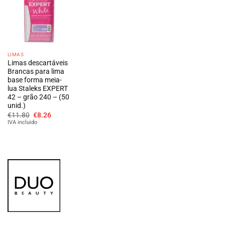
LIMAS
Limas descartáveis
Brancas para lima
base forma meia-
lua Staleks EXPERT
42 – grão 240 – (50
unid.)
O
O
€
11.80
€
8.26
preço
preço
IVA incluido
original
atual
era:
é:
€11.80.
€8.26.