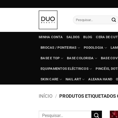
Skip
to
content
Pesquisar
por:
MINHA CONTA
SALDOS
BLOG
CERA DE CU
BROCAS / PONTEIRAS
PODOLOGIA
LAM
BASE E TOP
BASE COLORIDA
BASE COV
EQUIPAMENTOS ELÉCTRICOS
PINCÉIS, DO
SKIN CARE
NAIL ART
ALEANA HAND
INÍCIO
/
PRODUTOS ETIQUETADOS C
Pesquisar