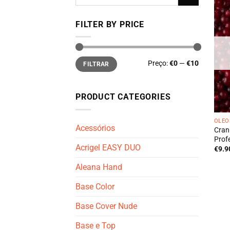
por:
FILTER BY PRICE
Preço
Preço
Preço:
€0
—
€10
FILTRAR
mínimo
máximo
PRODUCT CATEGORIES
ÓLEO
Acessórios
Cran
Prof
Acrigel EASY DUO
€
9.9
Aleana Hand
Base Color
Base Cover Nude
Base e Top