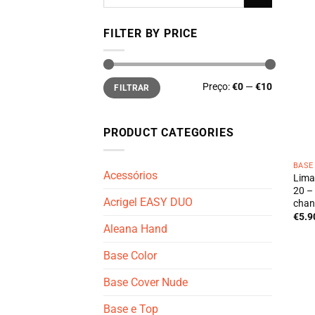
por:
FILTER BY PRICE
Preço
Preço
Preço:
€0
—
€10
FILTRAR
mínimo
máximo
PRODUCT CATEGORIES
BASE
Acessórios
Lima
20 –
Acrigel EASY DUO
chan
€
5.9
Aleana Hand
Base Color
Base Cover Nude
Base e Top