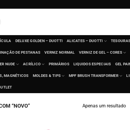
TÍCULA
DELUXE GOLDEN – DUOTTI
ALICATES – DUOTTI
TESOURAS
INAÇÃO DE PESTANAS
VERNIZ NORMAL
VERNIZ DE GEL – CORES
ER NUDE
ACRÍLICO
PRIMÁRIOS
LIQUIDOS ESPECIAIS
GEL PAI
TS, MAGNÉTICOS
MOLDES & TIPS
MPF BRUSH TRANSFORMER
L
OUTLET
COM “NOVO”
Apenas um resultado