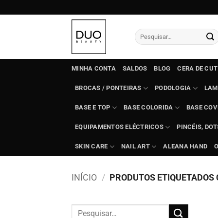
Skip
to
content
Pesquisar
por:
MINHA CONTA
SALDOS
BLOG
CERA DE CU
BROCAS / PONTEIRAS
PODOLOGIA
LAM
BASE E TOP
BASE COLORIDA
BASE COV
EQUIPAMENTOS ELÉCTRICOS
PINCÉIS, DO
SKIN CARE
NAIL ART
ALEANA HAND
INÍCIO
/
PRODUTOS ETIQUETADOS 
Pesquisar