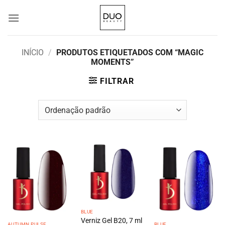
Skip
to
content
INÍCIO
/
PRODUTOS ETIQUETADOS COM “MAGIC
MOMENTS”
FILTRAR
BLUE
Verniz Gel B20, 7 ml
AUTUMN PULSE
BLUE