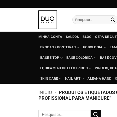
Skip
to
content
Pesquisar
por:
MINHA CONTA
SALDOS
BLOG
CERA DE CU
BROCAS / PONTEIRAS
PODOLOGIA
LAM
BASE E TOP
BASE COLORIDA
BASE COV
EQUIPAMENTOS ELÉCTRICOS
PINCÉIS, DO
SKIN CARE
NAIL ART
ALEANA HAND
INÍCIO
/
PRODUTOS ETIQUETADOS 
PROFISSIONAL PARA MANICURE”
Pesquisar