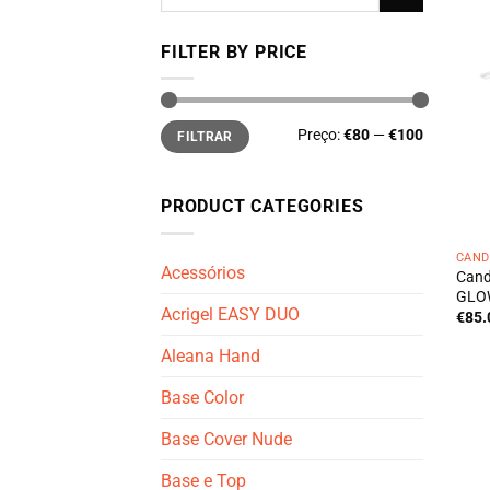
por:
FILTER BY PRICE
Preço
Preço
Preço:
€80
—
€100
FILTRAR
mínimo
máximo
PRODUCT CATEGORIES
CAND
Acessórios
Cand
GLOW
Acrigel EASY DUO
€
85.
Aleana Hand
Base Color
Base Cover Nude
Base e Top