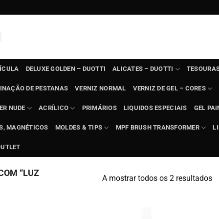
TÍCULA
DELUXE GOLDEN – DUOTTI
ALICATES – DUOTTI
TESOURAS
INAÇÃO DE PESTANAS
VERNIZ NORMAL
VERNIZ DE GEL – CORES
ER NUDE
ACRÍLICO
PRIMÁRIOS
LIQUIDOS ESPECIAIS
GEL PAI
TS, MAGNÉTICOS
MOLDES & TIPS
MPF BRUSH TRANSFORMER
L
OUTLET
COM “LUZ
A mostrar todos os 2 resultados