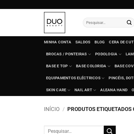
Skip
to
content
Pesquisar
por:
MINHA CONTA
SALDOS
BLOG
CERA DE CU
BROCAS / PONTEIRAS
PODOLOGIA
LAM
BASE E TOP
BASE COLORIDA
BASE COV
EQUIPAMENTOS ELÉCTRICOS
PINCÉIS, DO
SKIN CARE
NAIL ART
ALEANA HAND
INÍCIO
/
PRODUTOS ETIQUETADOS C
Pesquisar