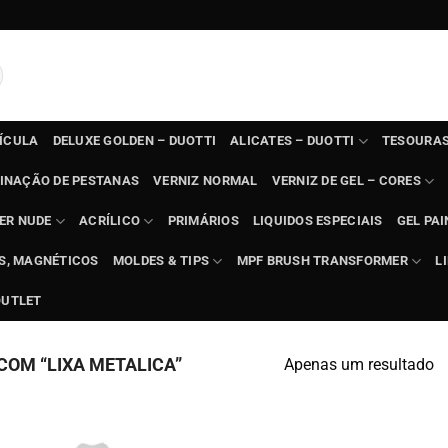
TÍCULA
DELUXE GOLDEN – DUOTTI
ALICATES – DUOTTI
TESOURAS
INAÇÃO DE PESTANAS
VERNIZ NORMAL
VERNIZ DE GEL – CORES
ER NUDE
ACRÍLICO
PRIMÁRIOS
LIQUIDOS ESPECIAIS
GEL PAI
TS, MAGNÉTICOS
MOLDES & TIPS
MPF BRUSH TRANSFORMER
L
OUTLET
OM “LIXA METALICA”
Apenas um resultado