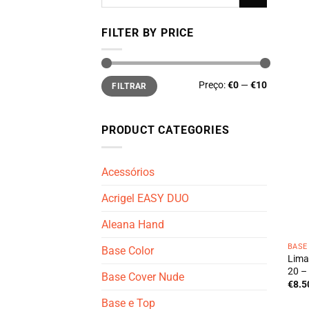
por:
FILTER BY PRICE
Preço
Preço
Preço:
€0
—
€10
FILTRAR
mínimo
máximo
PRODUCT CATEGORIES
Acessórios
Acrigel EASY DUO
Aleana Hand
BASE
Base Color
Lima
20 –
Base Cover Nude
€
8.5
Base e Top