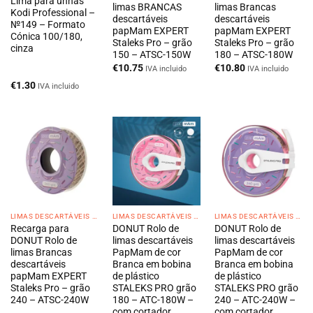
Lima para unhas
limas BRANCAS
limas Brancas
Kodi Professional –
descartáveis
descartáveis
№149 – Formato
papMam EXPERT
papMam EXPERT
Cónica 100/180,
Staleks Pro – grão
Staleks Pro – grão
cinza
150 – ATSC-150W
180 – ATSC-180W
€
10.75
€
10.80
IVA incluido
IVA incluido
€
1.30
IVA incluido
LIMAS DESCARTÁVEIS DONUT
LIMAS DESCARTÁVEIS DONUT
LIMAS DESCARTÁVEIS DONUT
Recarga para
DONUT Rolo de
DONUT Rolo de
DONUT Rolo de
limas descartáveis
limas descartáveis
limas Brancas
PapMam de cor
PapMam de cor
descartáveis
Branca em bobina
Branca em bobina
papMam EXPERT
de plástico
de plástico
Staleks Pro – grão
STALEKS PRO grão
STALEKS PRO grão
240 – ATSC-240W
180 – ATC-180W –
240 – ATC-240W –
com cortador
com cortador