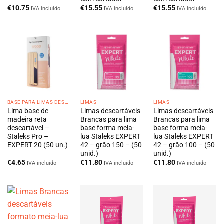
€
10.75
€
15.55
€
15.55
IVA incluido
IVA incluido
IVA incluido
BASE PARA LIMAS DESCARTÁVEIS
LIMAS
LIMAS
Lima base de
Limas descartáveis
Limas descartáveis
madeira reta
Brancas para lima
Brancas para lima
descartável –
base forma meia-
base forma meia-
Staleks Pro –
lua Staleks EXPERT
lua Staleks EXPERT
EXPERT 20 (50 un.)
42 – grão 150 – (50
42 – grão 100 – (50
unid.)
unid.)
€
4.65
€
11.80
€
11.80
IVA incluido
IVA incluido
IVA incluido