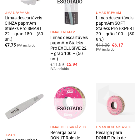
ESGOTADO
LIMAS PAPMAM
LIMAS PAPMAM
Limas descartáveis
Limas descartáveis
CINZA papmAm
papmAm SOFT
Staleks Pro SMART
Staleks Pro EXPERT
LIMAS PAPMAM
22 – grão 180 – (50
20 – grão 100 – (30
Limas descartáveis
un.)
un.)
papmAm Staleks
O
O
€
7.75
€
11.00
€
6.17
IVA incluido
Pro EXCLUSIVE 22
preço
preço
IVA incluido
original
atual
– grão 100 – (50
era:
é:
un.)
€11.00.
€6.17.
O
O
€
11.89
€
5.94
preço
preço
IVA incluido
original
atual
era:
é:
€11.89.
€5.94.
ESGOTADO
LIMAS DESCARTÁVEIS DONUT
LIMAS DESCARTÁVEIS DONUT
Recarga para
Recarga para
LIMAS
DONUT Rolo de
DONUT Rolo de