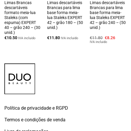
Limas Brancas
Limas descartáveis
Limas descartáveis
descartáveis
Brancas para lima
Brancas para lima
formato meia-lua
base forma meia-
base forma meia-
Staleks (com
lua Staleks EXPERT
lua Staleks EXPERT
espuma) EXPERT
42 – grão 180 – (50
42 – grão 240 – (50
40 – grão 240 – (30
unid.)
unid.)
unid.)
O
O
€
10.50
€
11.80
€
11.80
€
8.26
IVA incluido
IVA incluido
preço
preço
IVA incluido
original
atual
era:
é:
€11.80.
€8.26.
Política de privacidade e RGPD
Termos e condições de venda