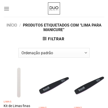
Skip
to
content
INÍCIO
/
PRODUTOS ETIQUETADOS COM “LIMA PARA
MANICURE”
FILTRAR
LIMAS
Kit de Limas finas
LIMAS
LIMAS