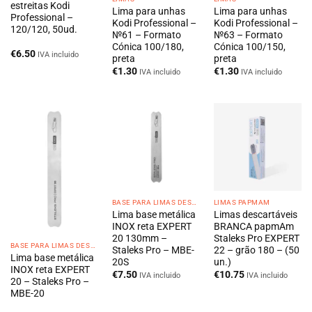
estreitas Kodi
Lima para unhas
Lima para unhas
Professional –
Kodi Professional –
Kodi Professional –
120/120, 50ud.
№61 – Formato
№63 – Formato
Cónica 100/180,
Cónica 100/150,
€
6.50
IVA incluido
preta
preta
€
1.30
€
1.30
IVA incluido
IVA incluido
BASE PARA LIMAS DESCARTÁVEIS
LIMAS PAPMAM
Lima base metálica
Limas descartáveis
INOX reta EXPERT
BRANCA papmAm
20 130mm –
Staleks Pro EXPERT
BASE PARA LIMAS DESCARTÁVEIS
Staleks Pro – MBE-
22 – grão 180 – (50
Lima base metálica
20S
un.)
INOX reta EXPERT
€
7.50
€
10.75
IVA incluido
IVA incluido
20 – Staleks Pro –
MBE-20