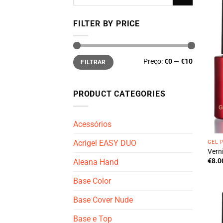
por:
FILTER BY PRICE
Preço
Preço
Preço:
€0
—
€10
FILTRAR
mínimo
máximo
PRODUCT CATEGORIES
Acessórios
Acrigel EASY DUO
GEL 
Vern
€
8.0
Aleana Hand
Base Color
Base Cover Nude
Base e Top