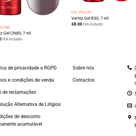
GEL POLISH
Verniz Gel R30, 7 ml
€
8.00
IVA incluido
CCINO
iz Gel CN80, 7 ml
0
IVA incluido
tica de privacidade e RGPD
Sobre nós
os e condições de venda
Contactos
o de reclamações
lução Alternativa de Litígios
dições de desconto
manente acumulável