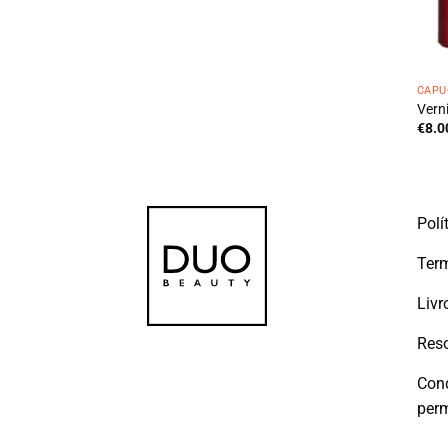
CAPU
Vern
€
8.0
Polí
Term
Livr
Reso
Con
per