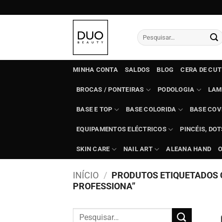
Skip
to
content
Pesquisar
por:
MINHA CONTA
SALDOS
BLOG
CERA DE CU
BROCAS / PONTEIRAS
PODOLOGIA
LAM
BASE E TOP
BASE COLORIDA
BASE COV
EQUIPAMENTOS ELÉCTRICOS
PINCÉIS, DO
SKIN CARE
NAIL ART
ALEANA HAND
INÍCIO
/
PRODUTOS ETIQUETADOS 
PROFESSIONA”
Pesquisar