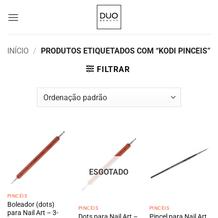
Skip
to
content
INÍCIO
/
PRODUTOS ETIQUETADOS COM “KODI PINCEIS”
FILTRAR
ESGOTADO
PINCÉIS
Boleador (dots)
PINCÉIS
PINCÉIS
para Nail Art – 3-
Dots para Nail Art –
Pincel para Nail Art