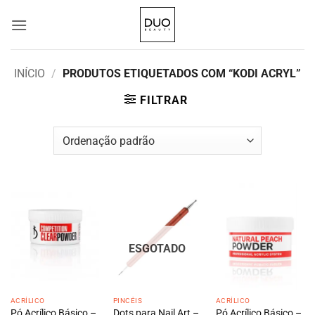
Skip
to
content
INÍCIO
/
PRODUTOS ETIQUETADOS COM “KODI ACRYL”
FILTRAR
ESGOTADO
ACRÍLICO
PINCÉIS
ACRÍLICO
Pó Acrílico Básico –
Dots para Nail Art –
Pó Acrílico Básico –