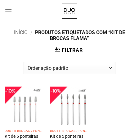
Skip
to
content
INÍCIO
/
PRODUTOS ETIQUETADOS COM “KIT DE
BROCAS FLAMA”
FILTRAR
DUOTTI BROCAS / PONTEIRAS
DUOTTI BROCAS / PONTEIRAS
Kit de 5 ponteiras
Kit de 5 ponteiras