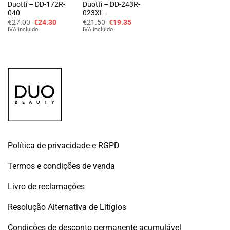
Duotti – DD-172R-
Duotti – DD-243R-
040
023XL
O
O
O
O
€
27.00
€
24.30
€
21.50
€
19.35
preço
preço
preço
preço
IVA incluido
IVA incluido
original
atual
original
atual
era:
é:
era:
é:
€27.00.
€24.30.
€21.50.
€19.35.
Política de privacidade e RGPD
Termos e condições de venda
Livro de reclamações
Resolução Alternativa de Litígios
Condições de desconto permanente acumulável