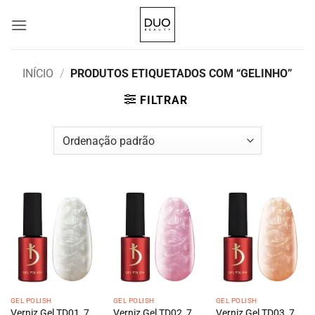
Skip
to
content
INÍCIO
/
PRODUTOS ETIQUETADOS COM “GELINHO”
FILTRAR
GEL POLISH
GEL POLISH
GEL POLISH
Verniz Gel TD01, 7
Verniz Gel TD02, 7
Verniz Gel TD03, 7