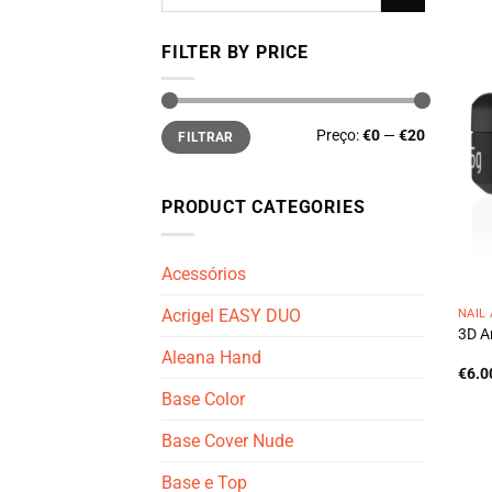
por:
FILTER BY PRICE
Preço
Preço
Preço:
€0
—
€20
FILTRAR
mínimo
máximo
PRODUCT CATEGORIES
Acessórios
Acrigel EASY DUO
NAIL
3D Ar
Aleana Hand
€
6.0
Base Color
Base Cover Nude
Base e Top