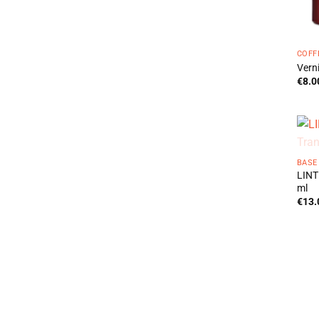
COFF
Verni
€
8.0
BASE
LINT
ml
€
13.