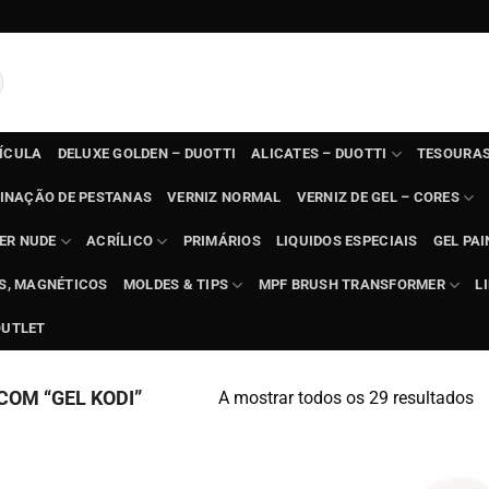
TÍCULA
DELUXE GOLDEN – DUOTTI
ALICATES – DUOTTI
TESOURAS
INAÇÃO DE PESTANAS
VERNIZ NORMAL
VERNIZ DE GEL – CORES
ER NUDE
ACRÍLICO
PRIMÁRIOS
LIQUIDOS ESPECIAIS
GEL PAI
TS, MAGNÉTICOS
MOLDES & TIPS
MPF BRUSH TRANSFORMER
L
OUTLET
OM “GEL KODI”
A mostrar todos os 29 resultados