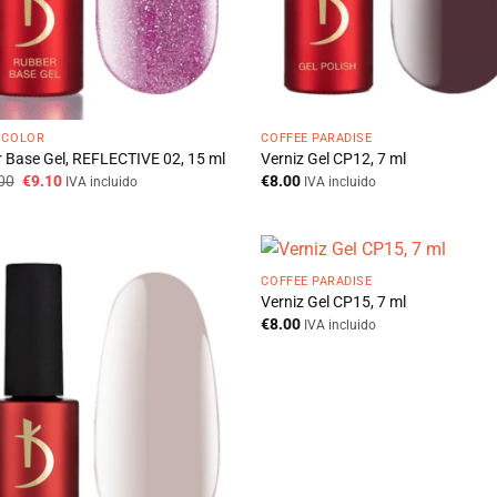
 COLOR
COFFEE PARADISE
r Base Gel, REFLECTIVE 02, 15 ml
Verniz Gel CP12, 7 ml
O
O
00
€
9.10
€
8.00
IVA incluido
IVA incluido
preço
preço
original
atual
era:
é:
€13.00.
€9.10.
COFFEE PARADISE
Verniz Gel CP15, 7 ml
€
8.00
IVA incluido