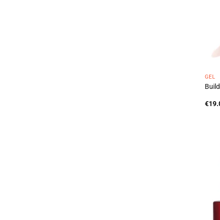
GEL
Build
€
19.