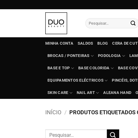
Skip
to
content
Pesquisar
por:
MINHA CONTA
SALDOS
BLOG
CERA DE CU
BROCAS / PONTEIRAS
PODOLOGIA
LAM
BASE E TOP
BASE COLORIDA
BASE COV
EQUIPAMENTOS ELÉCTRICOS
PINCÉIS, DO
SKIN CARE
NAIL ART
ALEANA HAND
INÍCIO
/
PRODUTOS ETIQUETADOS C
Pesquisar