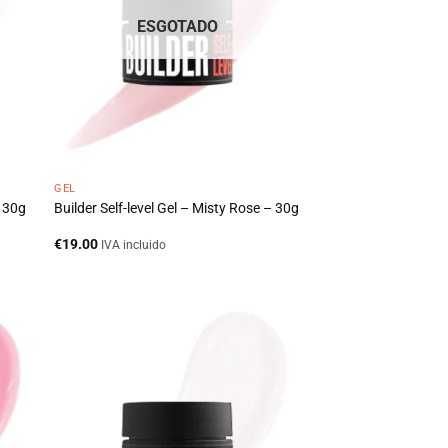
ESGOTADO
GEL
– 30g
Builder Self-level Gel – Misty Rose – 30g
€
19.00
IVA incluido