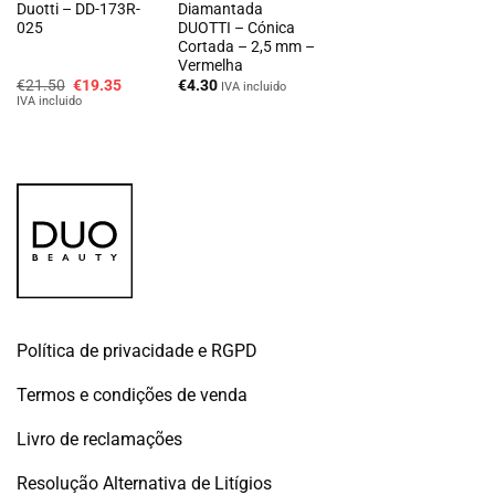
Duotti – DD-173R-
Diamantada
025
DUOTTI – Cónica
Cortada – 2,5 mm –
Vermelha
O
O
€
21.50
€
19.35
€
4.30
IVA incluido
preço
preço
IVA incluido
original
atual
era:
é:
€21.50.
€19.35.
Política de privacidade e RGPD
Termos e condições de venda
Livro de reclamações
Resolução Alternativa de Litígios