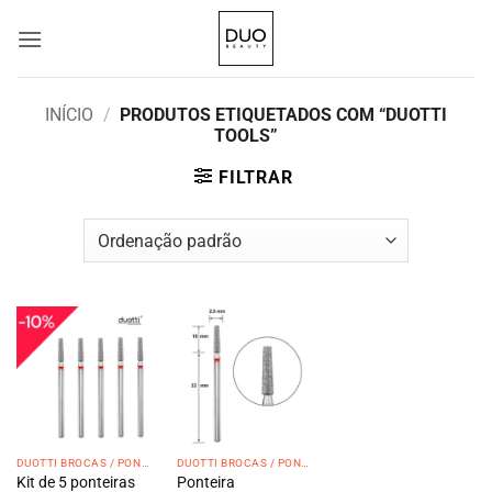
Skip
to
content
INÍCIO
/
PRODUTOS ETIQUETADOS COM “DUOTTI
TOOLS”
FILTRAR
DUOTTI BROCAS / PONTEIRAS
DUOTTI BROCAS / PONTEIRAS
Kit de 5 ponteiras
Ponteira