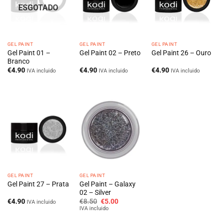
ESGOTADO
GEL PAINT
GEL PAINT
GEL PAINT
Gel Paint 01 –
Gel Paint 02 – Preto
Gel Paint 26 – Ouro
Branco
€
4.90
€
4.90
€
4.90
IVA incluido
IVA incluido
IVA incluido
GEL PAINT
GEL PAINT
Gel Paint – Galaxy
Gel Paint 27 – Prata
02 – Silver
O
O
€
4.90
€
8.50
€
5.00
IVA incluido
preço
preço
IVA incluido
original
atual
era:
é: