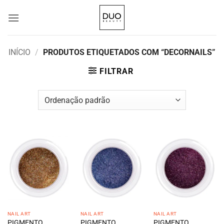
Skip
to
content
INÍCIO
/
PRODUTOS ETIQUETADOS COM “DECORNAILS”
FILTRAR
NAIL ART
NAIL ART
NAIL ART
PIGMENTO
PIGMENTO
PIGMENTO