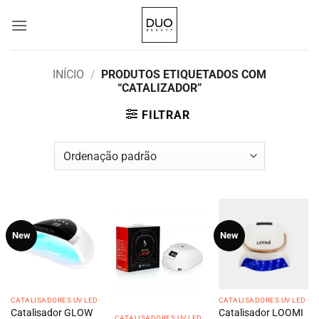
Skip
to
content
INÍCIO
/
PRODUTOS ETIQUETADOS COM
“CATALIZADOR”
FILTRAR
New
New
CATALISADORES UV LED
CATALISADORES UV LED
Catalisador GLOW
Catalisador LOOMI
CATALISADORES UV LED