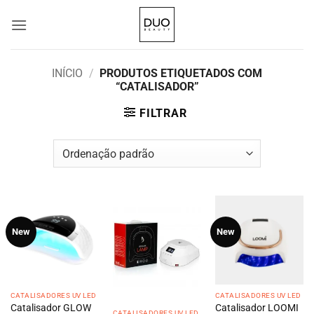
Skip
to
content
INÍCIO
/
PRODUTOS ETIQUETADOS COM
“CATALISADOR”
FILTRAR
New
New
CATALISADORES UV LED
CATALISADORES UV LED
Catalisador GLOW
Catalisador LOOMI
CATALISADORES UV LED