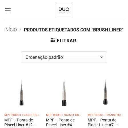
Skip
to
content
INÍCIO
/
PRODUTOS ETIQUETADOS COM “BRUSH LINER”
FILTRAR
MPF BRUSH TRANSFORMER
MPF BRUSH TRANSFORMER
MPF BRUSH TRANSFORMER
MPF – Ponta de
MPF – Ponta de
MPF – Ponta de
Pincel Liner #12 –
Pincel Liner #4 –
Pincel Liner #7 –