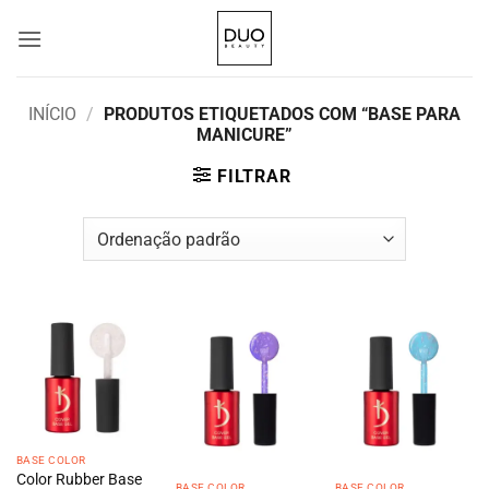
Skip
to
content
INÍCIO
/
PRODUTOS ETIQUETADOS COM “BASE PARA
MANICURE”
FILTRAR
BASE COLOR
Color Rubber Base
BASE COLOR
BASE COLOR