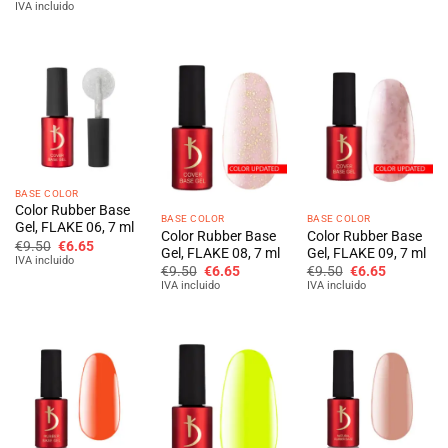
preço
preço
era:
é:
era:
é:
IVA incluido
original
atual
€9.50.
€6.65.
€9.50.
€6.65.
era:
é:
€9.50.
€6.65.
BASE COLOR
Color Rubber Base
BASE COLOR
BASE COLOR
Gel, FLAKE 06, 7 ml
Color Rubber Base
Color Rubber Base
O
O
€
9.50
€
6.65
Gel, FLAKE 08, 7 ml
Gel, FLAKE 09, 7 ml
preço
preço
IVA incluido
O
O
O
O
original
atual
€
9.50
€
6.65
€
9.50
€
6.65
preço
preço
preço
preço
era:
é:
IVA incluido
IVA incluido
original
atual
original
atual
€9.50.
€6.65.
era:
é:
era:
é:
€9.50.
€6.65.
€9.50.
€6.65.