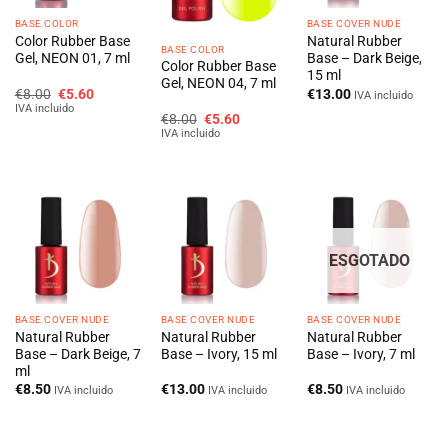
BASE COLOR
BASE COVER NUDE
Color Rubber Base
Natural Rubber
BASE COLOR
Gel, NEON 01, 7 ml
Base – Dark Beige,
Color Rubber Base
15 ml
Gel, NEON 04, 7 ml
O
O
€
8.00
€
5.60
€
13.00
IVA incluido
preço
preço
IVA incluido
O
O
original
atual
€
8.00
€
5.60
preço
preço
era:
é:
IVA incluido
original
atual
€8.00.
€5.60.
era:
é:
€8.00.
€5.60.
ESGOTADO
BASE COVER NUDE
BASE COVER NUDE
BASE COVER NUDE
Natural Rubber
Natural Rubber
Natural Rubber
Base – Dark Beige, 7
Base – Ivory, 15 ml
Base – Ivory, 7 ml
ml
€
8.50
€
13.00
€
8.50
IVA incluido
IVA incluido
IVA incluido