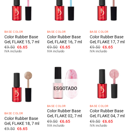
BASE COLOR
BASE COLOR
BASE COLOR
Color Rubber Base
Color Rubber Base
Color Rubber Base
Gel, FLAKE 15, 7 ml
Gel, FLAKE 16, 7 ml
Gel, FLAKE 17, 7 ml
O
O
O
O
O
O
€
9.50
€
6.65
€
9.50
€
6.65
€
9.50
€
6.65
preço
preço
preço
preço
preço
preço
IVA incluido
IVA incluido
IVA incluido
original
atual
original
atual
original
atual
era:
é:
era:
é:
era:
é:
€9.50.
€6.65.
€9.50.
€6.65.
€9.50.
€6.65.
ESGOTADO
BASE COLOR
BASE COLOR
Color Rubber Base
Color Rubber Base
BASE COLOR
Gel, FLAKE 02, 7 ml
Gel, FLAKE 04, 7 ml
Color Rubber Base
O
O
O
O
€
9.50
€
6.65
€
9.50
€
6.65
Gel, FLAKE 18, 7 ml
preço
preço
preço
preço
IVA incluido
IVA incluido
O
O
original
atual
original
atual
€
9.50
€
6.65