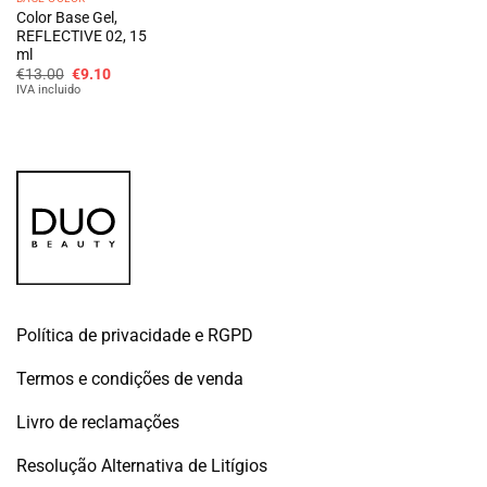
Color Base Gel,
REFLECTIVE 02, 15
ml
O
O
€
13.00
€
9.10
preço
preço
IVA incluido
original
atual
era:
é:
€13.00.
€9.10.
Política de privacidade e RGPD
Termos e condições de venda
Livro de reclamações
Resolução Alternativa de Litígios