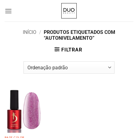
Skip
to
content
INÍCIO
/
PRODUTOS ETIQUETADOS COM
“AUTONIVELAMENTO”
FILTRAR
BASE COLOR