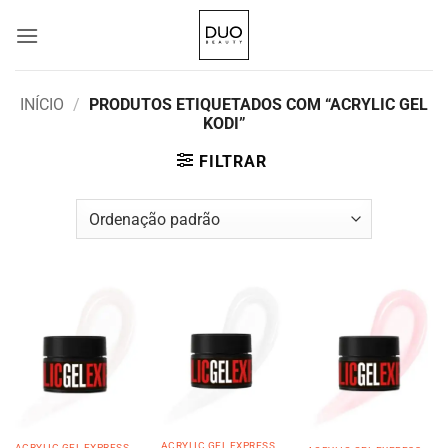
Skip
to
content
INÍCIO
/
PRODUTOS ETIQUETADOS COM “ACRYLIC GEL
KODI”
FILTRAR
ACRYLIC GEL EXPRESS
ACRYLIC GEL EXPRESS