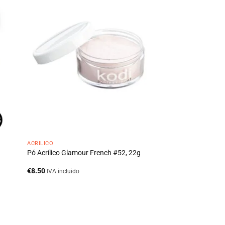
ACRÍLICO
Pó Acrílico Glamour French #52, 22g
€
8.50
IVA incluido