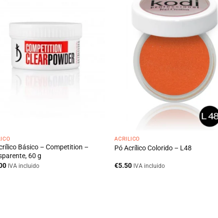
LICO
ACRÍLICO
crílico Básico – Competition –
Pó Acrílico Colorido – L48
sparente, 60 g
00
€
5.50
IVA incluido
IVA incluido