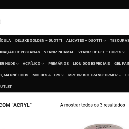
TÍCULA
DELUXE GOLDEN – DUOTTI
ALICATES – DUOTTI
TESOURAS
INAÇÃO DE PESTANAS
VERNIZ NORMAL
VERNIZ DE GEL – CORES
ER NUDE
ACRÍLICO
PRIMÁRIOS
LIQUIDOS ESPECIAIS
GEL PAI
TS, MAGNÉTICOS
MOLDES & TIPS
MPF BRUSH TRANSFORMER
L
OUTLET
COM “ACRYL”
A mostrar todos os 3 resultados