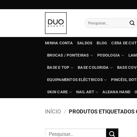
Skip
to
content
Pesquisar
por:
MINHA CONTA
SALDOS
BLOG
CERA DE CU
BROCAS / PONTEIRAS
PODOLOGIA
LAM
BASE E TOP
BASE COLORIDA
BASE COV
EQUIPAMENTOS ELÉCTRICOS
PINCÉIS, DO
SKIN CARE
NAIL ART
ALEANA HAND
INÍCIO
/
PRODUTOS ETIQUETADOS 
Pesquisar