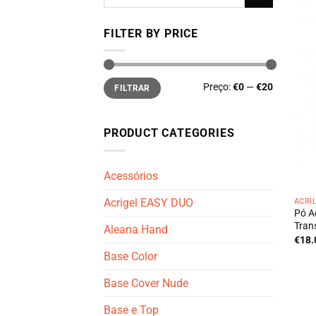
por:
FILTER BY PRICE
Preço
Preço
Preço:
€0
—
€20
FILTRAR
mínimo
máximo
PRODUCT CATEGORIES
Acessórios
Acrigel EASY DUO
ACRÍ
Pó A
Tran
Aleana Hand
€
18.
Base Color
Base Cover Nude
Base e Top