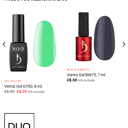
BLACK & WHITE
Verniz Gel BW75, 7 ml
€
8.00
IVA incluido
GEL POLISH
Verniz Gel GY50, 8 ml
O
O
€
8.50
€
4.25
IVA incluido
preço
preço
original
atual
era:
é:
€8.50.
€4.25.