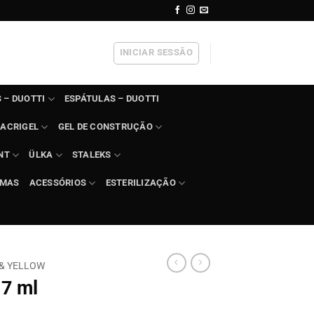
INICIAR SESSÃO
 – DUOTTI
ESPÁTULAS – DUOTTI
ACRIGEL
GEL DE CONSTRUÇÃO
NT
ÜLKA
STALEKS
IMAS
ACESSÓRIOS
ESTERILIZAÇÃO
& YELLOW
 7 ml