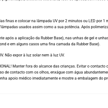
as finas e colocar na lâmpada UV por 2 minutos ou LED por 1 
lâmpadas usados assim como a sua potência. Após polimerizaçã
e após a aplicação da Rubber Base), nas unhas de gel e unhas a
abond e em alguns casos uma fina camada da Rubber Base).
V. Não expor à luz solar nem à luz UV.
L! Manter fora do alcance das crianças. Evitar o contacto com 
caso de contacto com os olhos, enxágue com água abundanteme
tenha apoio médico imediatamente e mostre a embalagem do pr