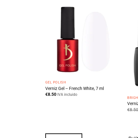
GEL POLISH
Verniz Gel – French White, 7 ml
€
8.50
IVA incluido
BRIG
ml
Verni
€
8.5
cluido