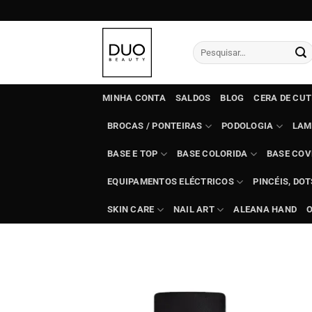
Skip
to
content
Pesquisar
por:
MINHA CONTA
SALDOS
BLOG
CERA DE CU
BROCAS / PONTEIRAS
PODOLOGIA
LAM
BASE E TOP
BASE COLORIDA
BASE COV
EQUIPAMENTOS ELÉCTRICOS
PINCÉIS, DO
SKIN CARE
NAIL ART
ALEANA HAND