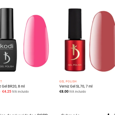
HT
GEL POLISH
z Gel BR20, 8 ml
Verniz Gel SL70, 7 ml
O
O
0
€
4.25
€
8.00
IVA incluido
IVA incluido
preço
preço
original
atual
era:
é:
€8.50.
€4.25.