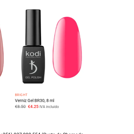
BRIGHT
Verniz Gel BR30, 8 ml
O
O
€
8.50
€
4.25
IVA incluido
preço
preço
original
atual
era:
é:
€8.50.
€4.25.