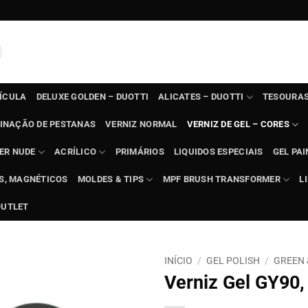
TÍCULA
DELUXE GOLDEN – DUOTTI
ALICATES – DUOTTI
TESOURAS
INAÇÃO DE PESTANAS
VERNIZ NORMAL
VERNIZ DE GEL – CORES
ER NUDE
ACRÍLICO
PRIMÁRIOS
LIQUIDOS ESPECIAIS
GEL PAI
TS, MAGNÉTICOS
MOLDES & TIPS
MPF BRUSH TRANSFORMER
L
OUTLET
INÍCIO
/
GEL POLISH
/
GREEN 
Verniz Gel GY90,