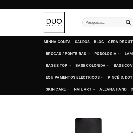
Skip
to
content
Pesquisar
por:
MINHA CONTA
SALDOS
BLOG
CERA DE CU
BROCAS / PONTEIRAS
PODOLOGIA
LAM
BASE E TOP
BASE COLORIDA
BASE COV
EQUIPAMENTOS ELÉCTRICOS
PINCÉIS, DO
SKIN CARE
NAIL ART
ALEANA HAND