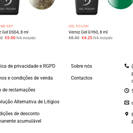
OND SKY
GEL POLISH
z Gel DS04, 8 ml
Verniz Gel GY60, 8 ml
O
O
O
O
00
€
5.00
€
8.50
€
4.25
IVA incluido
IVA incluido
preço
preço
preço
preço
original
atual
original
atual
era:
é:
era:
é:
€10.00.
€5.00.
€8.50.
€4.25.
tica de privacidade e RGPD
Sobre nós
os e condições de venda
Contactos
o de reclamações
lução Alternativa de Litígios
dições de desconto
manente acumulável