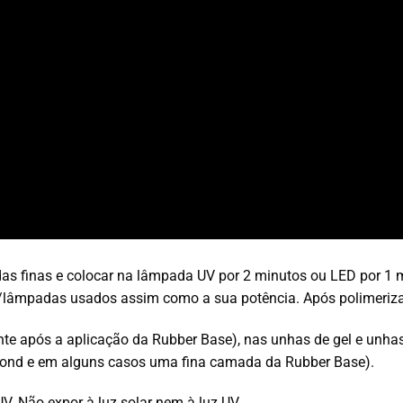
as finas e colocar na lâmpada UV por 2 minutos ou LED por 1 
lâmpadas usados assim como a sua potência. Após polimerizaçã
e após a aplicação da Rubber Base), nas unhas de gel e unhas a
abond e em alguns casos uma fina camada da Rubber Base).
V. Não expor à luz solar nem à luz UV.