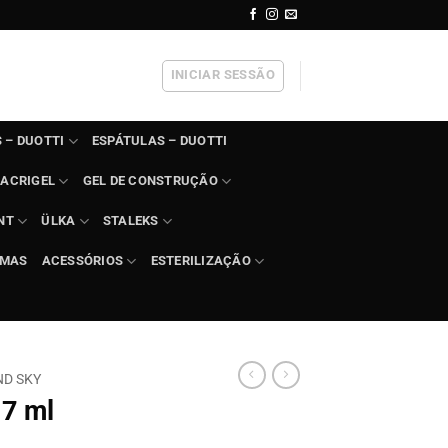
INICIAR SESSÃO
 – DUOTTI
ESPÁTULAS – DUOTTI
ACRIGEL
GEL DE CONSTRUÇÃO
NT
ÜLKA
STALEKS
IMAS
ACESSÓRIOS
ESTERILIZAÇÃO
D SKY
 7 ml