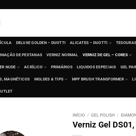
TÍCULA
DELUXE GOLDEN – DUOTTI
ALICATES – DUOTTI
TESOURAS
INAÇÃO DE PESTANAS
VERNIZ NORMAL
VERNIZ DE GEL – CORES
ER NUDE
ACRÍLICO
PRIMÁRIOS
LIQUIDOS ESPECIAIS
GEL PAI
TS, MAGNÉTICOS
MOLDES & TIPS
MPF BRUSH TRANSFORMER
L
OUTLET
INÍCIO
/
GEL POLISH
/
DIAMON
Verniz Gel DS01,