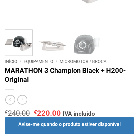
INÍCIO
/
EQUIPAMENTO
/
MICROMOTOR / BROCA
MARATHON 3 Champion Black + H200-
Original
O
O
€
240.00
€
220.00
IVA incluido
preço
preço
Avise-me quando o produto estiver disponível
original
atual
era:
é: