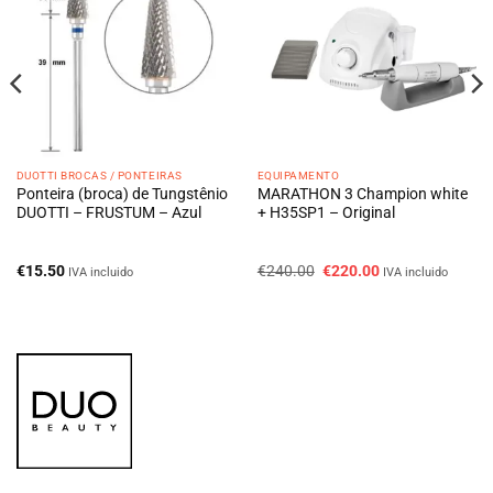
DUOTTI BROCAS / PONTEIRAS
EQUIPAMENTO
Ponteira (broca) de Tungstênio
MARATHON 3 Champion white
DUOTTI – FRUSTUM – Azul
+ H35SP1 – Original
O
O
€
15.50
€
240.00
€
220.00
IVA incluido
IVA incluido
preço
preço
original
atual
era:
é:
€240.00.
€220.00.