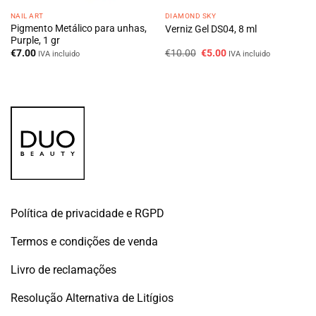
NAIL ART
DIAMOND SKY
Pigmento Metálico para unhas,
Verniz Gel DS04, 8 ml
Purple, 1 gr
O
O
€
7.00
€
10.00
€
5.00
IVA incluido
IVA incluido
preço
preço
original
atual
era:
é:
€10.00.
€5.00.
Política de privacidade e RGPD
Termos e condições de venda
Livro de reclamações
Resolução Alternativa de Litígios