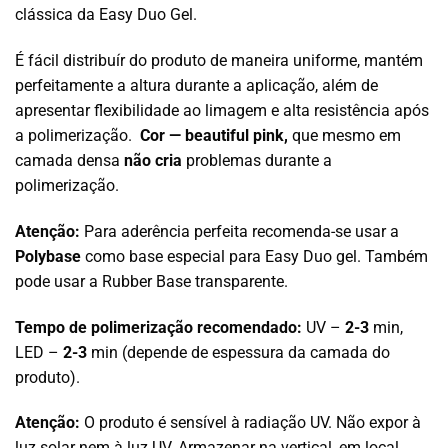
clássica da Easy Duo Gel.
É fácil distribuír do produto de maneira uniforme, mantém
perfeitamente a altura durante a aplicação, além de
apresentar flexibilidade ao limagem e alta resistência após
a polimerização.
Cor — beautiful pink,
que mesmo em
camada densa
não cria
problemas durante a
polimerização.
Atenção:
Para aderência perfeita recomenda-se usar a
Polybase
como base especial para Easy Duo gel. Também
pode usar a Rubber Base transparente.
Tempo de polimerização recomendado:
UV –
2-3
min,
LED –
2-3
min (depende de espessura da camada do
produto).
Atenção:
O produto é sensível à radiação UV. Não expor à
luz solar nem à luz UV. Armazenar na vertical, em local