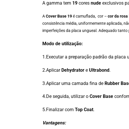
A gamma tem
19
cores
nude
exclusivos pa
A
Cover Base 19
é camuflada, cor –
cor da rosa
consistência média, uniformemente aplicada, não
imperfeições da placa ungueal. Adequado tanto 
Modo de utilização:
1.Executar a preparação padrão da placa 
2.Aplicar
Dehydrator
e
Ultrabond
.
3.Aplicar uma camada fina de
Rubber Bas
4.De seguida, utilizar o
Cover Base
conform
5.Finalizar com
T
op Coat
.
Vantagens: