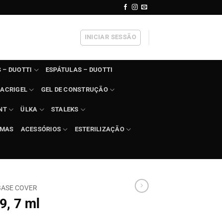
INICIAR SESSÃO
 – DUOTTI
ESPÁTULAS – DUOTTI
ACRIGEL
GEL DE CONSTRUÇÃO
NT
ÜLKA
STALEKS
IMAS
ACESSÓRIOS
ESTERILIZAÇÃO
BASE COVER
9, 7 ml