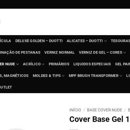
TÍCULA
DELUXE GOLDEN – DUOTTI
ALICATES – DUOTTI
TESOURAS
INAÇÃO DE PESTANAS
VERNIZ NORMAL
VERNIZ DE GEL – CORES
ER NUDE
ACRÍLICO
PRIMÁRIOS
LIQUIDOS ESPECIAIS
GEL PAI
TS, MAGNÉTICOS
MOLDES & TIPS
MPF BRUSH TRANSFORMER
L
OUTLET
INÍCIO
/
BASE COVER NUDE
/
Cover Base Gel 1