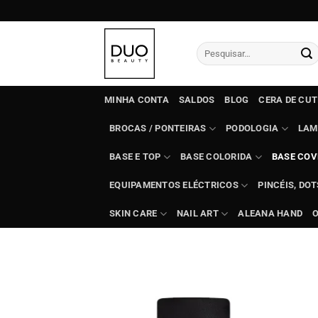
Skip
to
content
Pesquisar
por:
MINHA CONTA
SALDOS
BLOG
CERA DE CU
BROCAS / PONTEIRAS
PODOLOGIA
LAM
BASE E TOP
BASE COLORIDA
BASE COV
EQUIPAMENTOS ELÉCTRICOS
PINCÉIS, DO
SKIN CARE
NAIL ART
ALEANA HAND