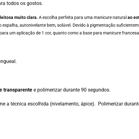
ra todos os gostos.
 leitosa muito clara.
A escolha perfeita para uma manicure natural
ao est
 espalha, autonivelante bem, solúvel. Devido à pigmentação suficientem
para um aplicação de 1 cor, quanto como a base para manicure francesa
ungueal.
e transparente
e polimerizar durante 90 segundos.
e a técnica escolhida (nivelamento, ápice). Polimerizar duran