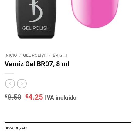
INÍCIO
/
GEL POLISH
/
BRIGHT
Verniz Gel BR07, 8 ml
O
O
€
8.50
€
4.25
IVA incluido
preço
preço
original
atual
era:
é:
€8.50.
€4.25.
DESCRIÇÃO