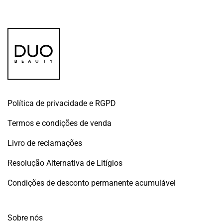
original
atual
original
atual
era:
é:
era:
é:
€8.50.
€4.25.
€8.50.
€4.25.
Política de privacidade e RGPD
Termos e condições de venda
Livro de reclamações
Resolução Alternativa de Litígios
Condições de desconto permanente acumulável
Sobre nós