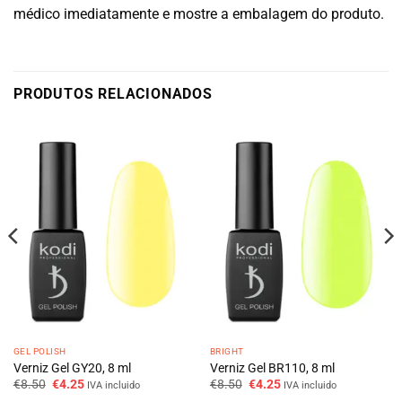
médico imediatamente e mostre a embalagem do produto.
PRODUTOS RELACIONADOS
GEL POLISH
BRIGHT
Verniz Gel GY20, 8 ml
Verniz Gel BR110, 8 ml
O
O
O
O
€
8.50
€
4.25
€
8.50
€
4.25
IVA incluido
IVA incluido
preço
preço
preço
preço