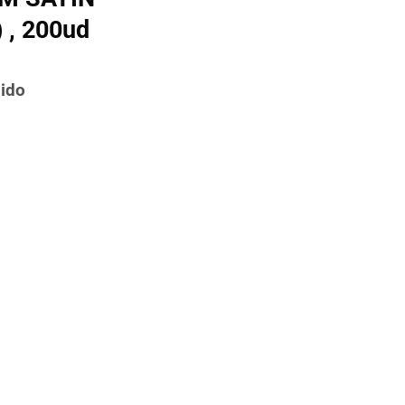
 , 200ud
uido