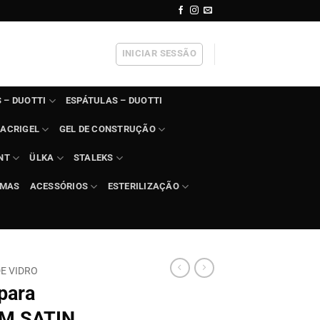
INICIAR SESSÃO
 – DUOTTI
ESPÁTULAS – DUOTTI
ACRIGEL
GEL DE CONSTRUÇÃO
NT
ÜLKA
STALEKS
IMAS
ACESSÓRIOS
ESTERILIZAÇÃO
DE VIDRO
 para
AM SATIN