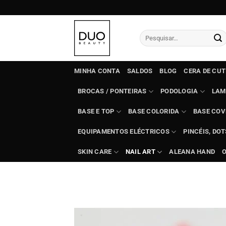
Skip
to
content
Pesquisar
por:
MINHA CONTA
SALDOS
BLOG
CERA DE CU
BROCAS / PONTEIRAS
PODOLOGIA
LAM
BASE E TOP
BASE COLORIDA
BASE COV
EQUIPAMENTOS ELÉCTRICOS
PINCÉIS, DO
SKIN CARE
NAIL ART
ALEANA HAND