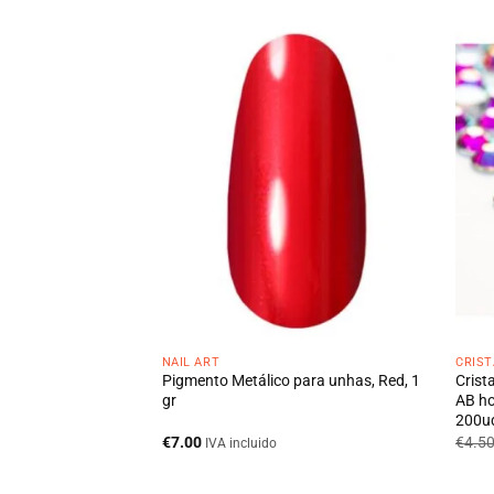
NAIL ART
CRIST
para unhas, Purple,
Pigmento Metálico para unhas, Red, 1
Crist
gr
AB ho
200u
€
7.00
€
4.5
IVA incluido