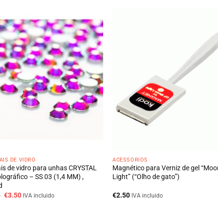
AIS DE VIDRO
ACESSÓRIOS
ais de vidro para unhas CRYSTAL
Magnético para Verniz de gel “Moo
lográfico – SS 03 (1,4 MM) ,
Light” (“Olho de gato”)
d
O
O
0
€
3.50
€
2.50
IVA incluido
IVA incluido
preço
preço
original
atual
era:
é: