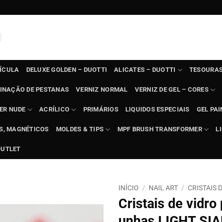
TÍCULA
DELUXE GOLDEN – DUOTTI
ALICATES – DUOTTI
TESOURAS
INAÇÃO DE PESTANAS
VERNIZ NORMAL
VERNIZ DE GEL – CORES
ER NUDE
ACRÍLICO
PRIMÁRIOS
LIQUIDOS ESPECIAIS
GEL PAI
TS, MAGNÉTICOS
MOLDES & TIPS
MPF BRUSH TRANSFORMER
L
OUTLET
INÍCIO
/
NAIL ART
/
CRISTAIS 
Cristais de vidro
unhas LIGHT SI