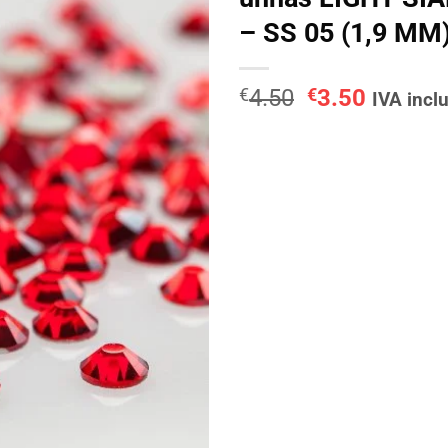
– SS 05 (1,9 MM)
O
O
€
4.50
€
3.50
IVA incl
preço
preço
original
atual
era:
é:
€4.50.
€3.50.