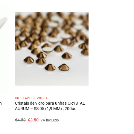
CRISTAIS DE VIDRO
n
Cristais de vidro para unhas CRYSTAL
AURUM – SS 05 (1,9 MM) , 200ud
O
O
€
4.50
€
3.50
IVA incluido
preço
preço
original
atual
era:
é: