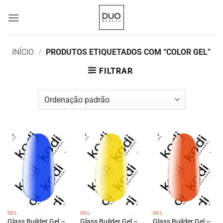
Skip
to
content
INÍCIO
/
PRODUTOS ETIQUETADOS COM “COLOR GEL”
FILTRAR
GEL
GEL
GEL
Glass Builder Gel –
Glass Builder Gel –
Glass Builder Gel –